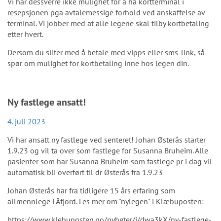
Vi har dessverre ikke mulighet for å ha kortterminal i
resepsjonen pga avtalemessige forhold ved anskaffelse av
terminal. Vi jobber med at alle legene skal tilby kortbetaling
etter hvert.
Dersom du sliter med å betale med vipps eller sms-link, så
spør om mulighet for kortbetaling inne hos legen din.
Ny fastlege ansatt!
4. juli 2023
Vi har ansatt ny fastlege ved senteret! Johan Østerås starter
1.9.23 og vil ta over som fastlege for Susanna Bruheim. Alle
pasienter som har Susanna Bruheim som fastlege pr i dag vil
automatisk bli overført til dr Østerås fra 1.9.23
Johan Østerås har fra tidligere 15 års erfaring som
allmennlege i Åfjord. Les mer om "nylegen" i Klæbuposten:
https://www.klebuposten.no/nyheter/i/dwa3kX/ny-fastlege-