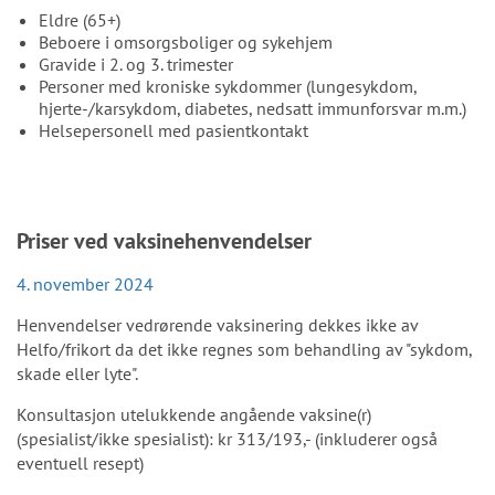
Eldre (65+)
Beboere i omsorgsboliger og sykehjem
Gravide i 2. og 3. trimester
Personer med kroniske sykdommer (lungesykdom,
hjerte-/karsykdom, diabetes, nedsatt immunforsvar m.m.)
Helsepersonell med pasientkontakt
Priser ved vaksinehenvendelser
4. november 2024
Henvendelser vedrørende vaksinering dekkes ikke av
Helfo/frikort da det ikke regnes som behandling av "sykdom,
skade eller lyte".
Konsultasjon utelukkende angående vaksine(r)
(spesialist/ikke spesialist): kr 313/193,- (inkluderer også
eventuell resept)