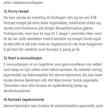
eller videokonsultasjon.
2) Forny resept
Du kan sende en melding til fastlegen din og be om å få
fornyet resept på dine faste legemidler, medisinsk utstyr og
annet som forskrives på resept. Reseptfornyelse gjøres
fortløpende, men kan ta opp til 5 dager i perioder. Ikke vent
til du tar siste tabletten med å bestille ny resept. Husk også
at det ofte er på tide med en legekontroll når man begynner
å gå tom for medisin som fornyes 1 gang pr år.
3) Start e-konsultasjon
E-konsultasjon er en legetime som gjennomføres via nettet
ved hjelp av lyd, video eller tekst-samtale. Du betaler vanlig
egenandel og fakturagebyr for denne tjenesten. Du kan bare
bruke denne tjenesten når det ikke krever fysisk oppmøte.
Tjenesten skal ikke brukes til øyeblikkelig hjelp og
akuttsituasjoner.
4) Kontakt legekontoret
Denne tjenesten kan brukes til administrative spørsmål, som