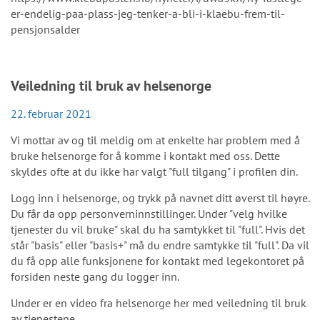
er-endelig-paa-plass-jeg-tenker-a-bli-i-klaebu-frem-til-
pensjonsalder
Veiledning til bruk av helsenorge
22. februar 2021
Vi mottar av og til meldig om at enkelte har problem med å
bruke helsenorge for å komme i kontakt med oss. Dette
skyldes ofte at du ikke har valgt "full tilgang" i profilen din.
Logg inn i helsenorge, og trykk på navnet ditt øverst til høyre.
Du får da opp personverninnstillinger. Under "velg hvilke
tjenester du vil bruke" skal du ha samtykket til "full". Hvis det
står "basis" eller "basis+" må du endre samtykke til "full". Da vil
du få opp alle funksjonene for kontakt med legekontoret på
forsiden neste gang du logger inn.
Under er en video fra helsenorge her med veiledning til bruk
av tjenestene.