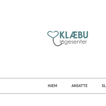
Hopp til hovedinnhold
HJEM
ANSATTE
SL